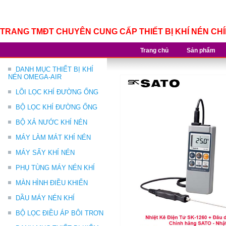
TRANG TMĐT CHUYÊN CUNG CẤP THIẾT BỊ KHÍ NÉN CH
Trang chủ
Sản phẩm
DANH MỤC THIẾT BỊ KHÍ
NÉN OMEGA-AIR
LÕI LỌC KHÍ ĐƯỜNG ỐNG
BỘ LỌC KHÍ ĐƯỜNG ỐNG
BỘ XẢ NƯỚC KHÍ NÉN
MÁY LÀM MÁT KHÍ NÉN
MÁY SẤY KHÍ NÉN
PHỤ TÙNG MÁY NÉN KHÍ
MÀN HÌNH ĐIỀU KHIỂN
DẦU MÁY NÉN KHÍ
BỘ LỌC ĐIỀU ÁP BÔI TRƠN