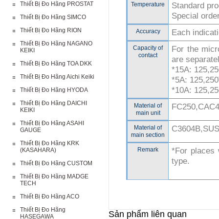
Thiết Bị Đo Hãng PROSTAT
Temperature
Standard pro
Special orde
Thiết Bị Đo Hãng SIMCO
Thiết Bị Đo Hãng RION
Accuracy
Each indicat
Thiết Bị Đo Hãng NAGANO
Capacity of
For the micr
KEIKI
contact
are separate
Thiết Bị Đo Hãng TOA DKK
*15A: 125,
Thiết Bị Đo Hãng Aichi Keiki
*5A: 125,2
*10A: 125,2
Thiết Bị Đo Hãng HYODA
Thiết Bị Đo Hãng DAICHI
Material of
FC250,CAC4
KEIKI
main unit
Thiết Bị Đo Hãng ASAHI
Material of
C3604B,SUS
GAUGE
main section
Thiết Bị Đo Hãng KRK
Remark
*For places 
(KASAHARA)
type.
Thiết Bị Đo Hãng CUSTOM
Thiết Bị Đo Hãng MADGE
TECH
Thiết Bị Đo Hãng ACO
Thiết Bị Đo Hãng
Sản phẩm liên quan
HASEGAWA