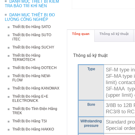
DANH MỤC THIẾT BỊ KIỂM
TRA BẢO TRÌ KHÍ NÉN
DANH MỤC THIẾT BỊ ĐO
LƯỜNG CÔNG NGHIỆP
Thiết Bị Đo Hãng SATO
Tổng quan
Thông số kỹ thuật
Thiết Bị Đo Hãng SUTO
iTEC
Thiết Bị Đo Hãng SUCHY
Thông số kỹ thuật
Thiết Bị Đo Hãng
TERMOTECH
Thiết Bị Đo Hãng DOTECH
Type
SF-M type in
SF-MA type in
Thiết Bị Đo Hãng NEW-
FLOW
limit) contact
SF-MAA type
Thiết Bị Đo Hãng KANOMAX
(upper limit)
Thiết Bị Đo Hãng E+E
ELECTRONICK
Bore
3/8B to 12B 
Thiết Bị Đo Tĩnh Điện Hãng
RC3/8 to RC
TREK
Thiết Bị Đo Hãng TSI
Withstanding
Standard pr
pressure
Special orde
Thiết Bị Đo Hãng HAKKO