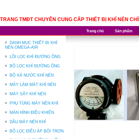
TRANG TMĐT CHUYÊN CUNG CẤP THIẾT BỊ KHÍ NÉN CH
Trang chủ
Sản phẩm
DANH MỤC THIẾT BỊ KHÍ
NÉN OMEGA-AIR
LÕI LỌC KHÍ ĐƯỜNG ỐNG
BỘ LỌC KHÍ ĐƯỜNG ỐNG
BỘ XẢ NƯỚC KHÍ NÉN
MÁY LÀM MÁT KHÍ NÉN
MÁY SẤY KHÍ NÉN
PHỤ TÙNG MÁY NÉN KHÍ
MÀN HÌNH ĐIỀU KHIỂN
DẦU MÁY NÉN KHÍ
BỘ LỌC ĐIỀU ÁP BÔI TRƠN