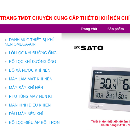
TRANG TMĐT CHUYÊN CUNG CẤP THIẾT BỊ KHÍ NÉN CH
Trang chủ
Sản phẩm
DANH MỤC THIẾT BỊ KHÍ
NÉN OMEGA-AIR
LÕI LỌC KHÍ ĐƯỜNG ỐNG
BỘ LỌC KHÍ ĐƯỜNG ỐNG
BỘ XẢ NƯỚC KHÍ NÉN
MÁY LÀM MÁT KHÍ NÉN
MÁY SẤY KHÍ NÉN
PHỤ TÙNG MÁY NÉN KHÍ
MÀN HÌNH ĐIỀU KHIỂN
DẦU MÁY NÉN KHÍ
BỘ LỌC ĐIỀU ÁP BÔI TRƠN