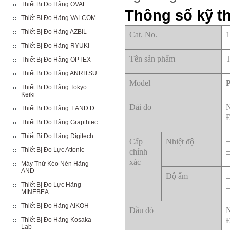
Thiết Bị Đo Hãng OVAL
Thông số kỹ t
Thiết Bị Đo Hãng VALCOM
Thiết Bị Đo Hãng AZBIL
Cat. No.
1
Thiết Bị Đo Hãng RYUKI
Tên sản phẩm
T
Thiết Bị Đo Hãng OPTEX
Thiết Bị Đo Hãng ANRITSU
Model
Thiết Bị Đo Hãng Tokyo
Keiki
Dải đo
N
Thiết Bị Đo Hãng T AND D
Đ
Thiết Bị Đo Hãng Grapthtec
Thiết Bị Đo Hãng Digitech
Cấp
Nhiệt độ
±
Thiết Bị Đo Lực Attonic
chính
±
xác
Máy Thử Kéo Nén Hãng
AND
Độ ẩm
±
Thiết Bị Đo Lực Hãng
±
MINEBEA
Thiết Bị Đo Hãng AIKOH
Đầu dò
N
Thiết Bị Đo Hãng Kosaka
Đ
Lab