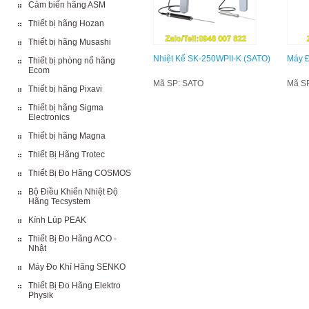
Cảm biến hãng ASM
Thiết bị hãng Hozan
Thiết bị hãng Musashi
Nhiệt Kế SK-250WPII-K (SATO)
Máy Đ
Thiết bị phòng nổ hãng
Ecom
Mã SP: SATO
Mã S
Thiết bị hãng Pixavi
Thiết bị hãng Sigma
Electronics
Thiết bị hãng Magna
Thiết Bị Hãng Trotec
Thiết Bị Đo Hãng COSMOS
Bộ Điều Khiển Nhiệt Độ
Hãng Tecsystem
Kính Lúp PEAK
Thiết Bị Đo Hãng ACO -
Nhật
Máy Đo Khí Hãng SENKO
Thiết Bị Đo Hãng Elektro
Physik