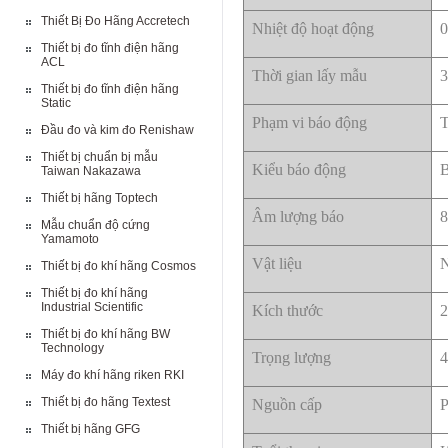
Thiết Bị Đo Hãng Accretech
Nhiệt độ hoạt động
0
Thiết bị đo tĩnh điện hãng
ACL
Thời gian lấy mẫu
3
Thiết bị đo tĩnh điện hãng
Static
Phạm vi báo động
T
Đầu đo và kim đo Renishaw
Thiết bị chuẩn bị mẫu
Kiểu báo động
B
Taiwan Nakazawa
Thiết bị hãng Toptech
Âm lượng báo
8
Mẫu chuẩn độ cứng
Yamamoto
Vật liệu
N
Thiết bị đo khí hãng Cosmos
Thiết bị đo khí hãng
Industrial Scientific
Kích thước
2
Thiết bị đo khí hãng BW
Technology
Trọng lượng
4
Máy đo khí hãng riken RKI
Thiết bị đo hãng Textest
Nguồn cấp
P
Thiết bị hãng GFG