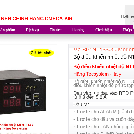
Hotlin
Í NÉN CHÍNH HÃNG OMEGA-AIR
Sản phẩm
Dịch vụ
Tin tức
Liên hệ
Giới thiệu
FAQs
Mã SP: NT133-3 - Model
Bộ điều khiển nhiệt độ 
Bộ điều khiển nhiệt độ NT
Hãng Tecsystem - Italy
Bộ điều khiển nhiệt độ NT133
điều khiển nhiệt độ phức tạ
Đầu vào: • 2 đầu vào RTD Pt
từ 0,8 đến 5,2 A
Đầu ra:
• 1 rơ le cho ALARM (cảnh b
• 1 rơ le cho dầu và cuộn dâ
• 1 rơ le cho FAN (thông gió)