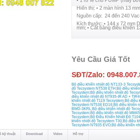
• 1 rơ le cho PUMP (máy bơ
Hiển thị: • 2 màn hình 13 mm 
Nguồn cấp: 24 đến 240 Vac
Kích thước: • 144 x 72 mm D
mm; • Cắt bảng điều khiển 
Yêu Cầu Giá Tốt
SĐT/Zalo: 0948.007.
Bộ điều khiển nhiệt độ NT133-3 Tecsys
độ Tecsystem NT538 ETH
;
Bộ điều khiể
Tecsystem
;
Bộ điều khiển nhiệt độ Tec
điều khiển nhiệt độ NT935-IR AD + TIR
khiển nhiệt độ T119 Tecsystem
;
Bộ điều 
Tecsystem NT538 ED16
;
Bộ điều khiển 
BWD-3KRL
;
Bộ điều khiển nhiệt độ Te
Tecsystem
;
Bộ điều khiển nhiệt độ MM4
Tecsystem
;
Bộ Điều Khiển Nhiệt Độ T10
khiển nhiệt độ Tecsystem T30
;
Bộ điều 
Tecsystem NT935 EVO
;
Bộ điều khiển n
 kỹ thuật
Download
Video
Hỗ trợ