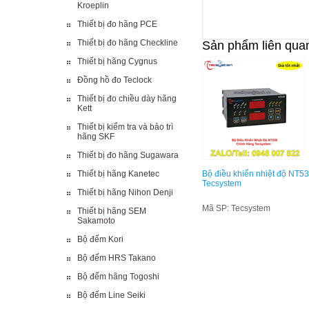
Kroeplin
Thiết bị đo hãng PCE
Thiết bị đo hãng Checkline
Sản phẩm liên qua
Thiết bị hãng Cygnus
Đồng hồ đo Teclock
Thiết bị đo chiều dày hãng
Kett
Thiết bị kiểm tra và bảo trì
hãng SKF
Thiết bị đo hãng Sugawara
Thiết bị hãng Kanetec
Bộ điều khiển nhiệt độ NT5
Tecsystem
Thiết bị hãng Nihon Denji
Mã SP: Tecsystem
Thiết bị hãng SEM
Sakamoto
Bộ đếm Kori
Bộ đếm HRS Takano
Bộ đếm hãng Togoshi
Bộ đếm Line Seiki