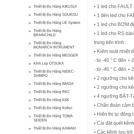
• 1 led cho FAULT đ
Thiết Bị Đo Hãng KIKUSUI
Thiết Bị Đo Hãng SOUKOU
• 1 đèn led cho F
Thiết Bị Đo Hãng UE System
• 1 led cho BƠM đ
Thiết Bị Đo Hãng
• 1 led cho RS bá
BRAINCHILD
trong tiến trình
Thiết Bị Đo Hãng
MONARCH INTRUMENT
• Kiểm soát nhiệt đ
Thiết Bị Đo Hãng MEGGER
- từ -40 ° C đến + 
Kính Lúp OTSUKA
- từ -40 ° C đến +
Thiết Bị Đo Hãng NIDEC-
SHIMPO
• 2 ngưỡng cho kê
Thiết Bị Đo Hãng IMADA
• 2 ngưỡng cho kê
Thiết Bị Đo Hãng RKC
• 4 ngưỡng BẬT-T
Thiết Bị Đo Hãng ASK
• Chẩn đoán cảm bi
Thiết Bị Đo Hãng Kofloc
• Hiển thị tự động l
Thiết Bị Đo Hãng TOWA
SEIDEN
• Cài đặt quét kên
Thiết Bị Đo Hãng KAWAKI
• Các kênh lưu trữ 