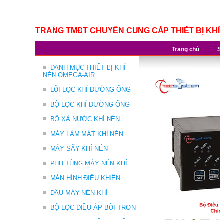
TRANG TMĐT CHUYÊN CUNG CẤP THIẾT BỊ KH
Trang chủ
DANH MỤC THIẾT BỊ KHÍ
NÉN OMEGA-AIR
LÕI LỌC KHÍ ĐƯỜNG ỐNG
BỘ LỌC KHÍ ĐƯỜNG ỐNG
BỘ XẢ NƯỚC KHÍ NÉN
MÁY LÀM MÁT KHÍ NÉN
MÁY SẤY KHÍ NÉN
PHỤ TÙNG MÁY NÉN KHÍ
MÀN HÌNH ĐIỀU KHIỂN
DẦU MÁY NÉN KHÍ
BỘ LỌC ĐIỀU ÁP BÔI TRƠN