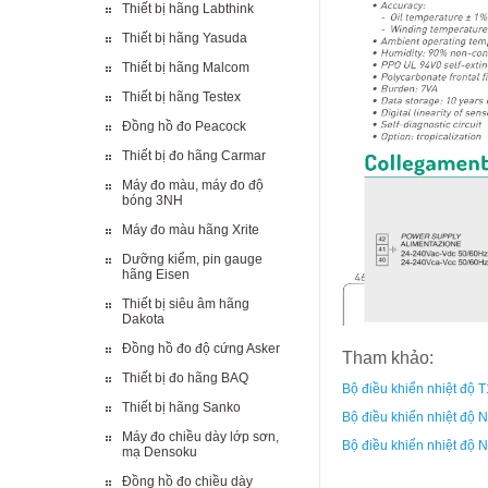
Thiết bị hãng Labthink
Thiết bị hãng Yasuda
Thiết bị hãng Malcom
Thiết bị hãng Testex
Đồng hồ đo Peacock
Thiết bị đo hãng Carmar
Máy đo màu, máy đo độ
bóng 3NH
Máy đo màu hãng Xrite
Dưỡng kiểm, pin gauge
hãng Eisen
Thiết bị siêu âm hãng
Dakota
Đồng hồ đo độ cứng Asker
Tham khảo:
Thiết bị đo hãng BAQ
Bộ điều khiển nhiệt độ
Thiết bị hãng Sanko
Bộ điều khiển nhiệt đ
Máy đo chiều dày lớp sơn,
Bộ điều khiển nhiệt độ
mạ Densoku
Đồng hồ đo chiều dày