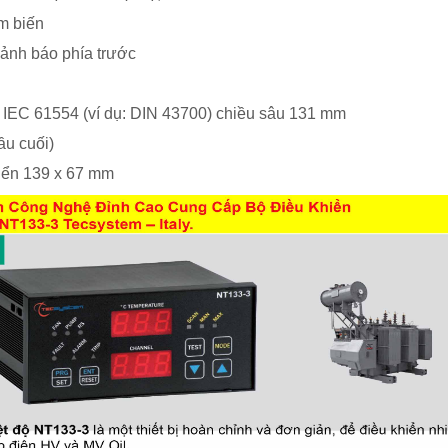
m biến
 cảnh báo phía trước
 IEC 61554 (ví dụ: DIN 43700) chiều sâu 131 mm
ầu cuối)
hiển 139 x 67 mm