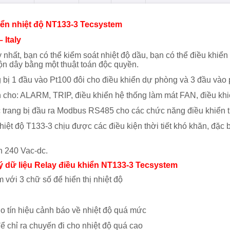
iển nhiệt độ NT133-3 Tecsystem
 Italy
y nhất, bạn có thể kiểm soát nhiệt độ dầu, bạn có thể điều khiển
ộn dây bằng một thuật toán độc quyền.
g bị 1 đầu vào Pt100 đôi cho điều khiển dự phòng và 3 đầu vào
n cho: ALARM, TRIP, điều khiển hệ thống làm mát FAN, điều k
 trang bị đầu ra Modbus RS485 cho các chức năng điều khiển t
hiệt độ T133-3 chịu được các điều kiện thời tiết khó khăn, đặc b
 240 Vac-dc.
lý dữ liệu Relay điều khiển NT133-3 Tecsystem
 với 3 chữ số để hiển thị nhiệt độ
 tín hiệu cảnh báo về nhiệt độ quá mức
ể chỉ ra chuyến đi cho nhiệt độ quá cao