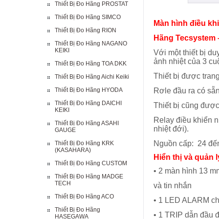
Thiết Bị Đo Hãng PROSTAT
Thiết Bị Đo Hãng SIMCO
Màn hình điều kh
Thiết Bị Đo Hãng RION
Hãng Tecsystem –
Thiết Bị Đo Hãng NAGANO
KEIKI
Với một thiết bị du
ảnh nhiệt của 3 cu
Thiết Bị Đo Hãng TOA DKK
Thiết bị được tran
Thiết Bị Đo Hãng Aichi Keiki
Thiết Bị Đo Hãng HYODA
Rơle đầu ra có sẵ
Thiết Bị Đo Hãng DAICHI
Thiết bị cũng được
KEIKI
Relay điều khiển n
Thiết Bị Đo Hãng ASAHI
nhiệt đới).
GAUGE
Nguồn cấp: 24 đến
Thiết Bị Đo Hãng KRK
(KASAHARA)
Hiển thị và quản 
Thiết Bị Đo Hãng CUSTOM
• 2 màn hình 13 mm
Thiết Bị Đo Hãng MADGE
TECH
và tin nhắn
Thiết Bị Đo Hãng ACO
• 1 LED ALARM cho
Thiết Bị Đo Hãng
• 1 TRIP dẫn đầu đ
HASEGAWA