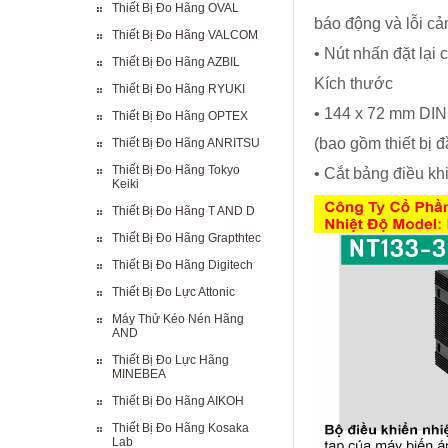
Thiết Bị Đo Hãng OVAL
báo động và lỗi cả
Thiết Bị Đo Hãng VALCOM
• Nút nhấn đặt lại
Thiết Bị Đo Hãng AZBIL
Kích thước
Thiết Bị Đo Hãng RYUKI
• 144 x 72 mm DIN
Thiết Bị Đo Hãng OPTEX
(bao gồm thiết bị đ
Thiết Bị Đo Hãng ANRITSU
Thiết Bị Đo Hãng Tokyo
• Cắt bảng điều k
Keiki
Thiết Bị Đo Hãng T AND D
Thiết Bị Đo Hãng Grapthtec
Thiết Bị Đo Hãng Digitech
Thiết Bị Đo Lực Attonic
Máy Thử Kéo Nén Hãng
AND
Thiết Bị Đo Lực Hãng
MINEBEA
Thiết Bị Đo Hãng AIKOH
Thiết Bị Đo Hãng Kosaka
Lab