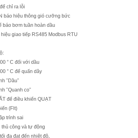
ể chỉ ra lỗi
AN báo hiệu thông gió cưỡng bức
ể báo bơm tuần hoàn dầu
o hiệu giao tiếp RS485 Modbus RTU
ộ:
200 ° C đối với dầu
 200 ° C để quấn dây
nh "Dầu"
nh "Quanh co"
ẮT để điều khiển QUẠT
ến (Flt)
ập trình sai
h thủ công và tự động
tối đa đạt đến nhiệt độ,