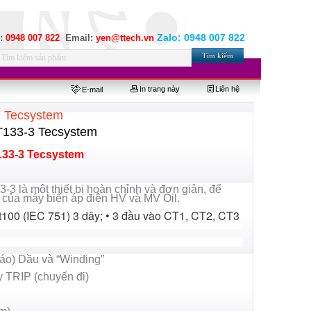
Zalo:
0948 007 822
e:
0948 007 822
Email:
yen@ttech.vn
In trang này
Liên hệ
E-mail
: Tecsystem
NT133-3 Tecsystem
133-3 Tecsystem
-3 là một thiết bị hoàn chỉnh và đơn giản, để
p của máy biến áp điện HV và MV Oil.
100 (IEC 751) 3 dây; • 3 đầu vào CT1, CT2, CT3
áo) Dầu và “Winding”
y TRIP (chuyến đi)