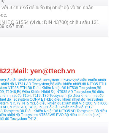
m)
với 3 chữ số để hiển thị nhiệt độ và tin nhắn
-dc.
IN IEC 61554 (ví dụ: DIN 43700) chiều sâu 131
139 x 67 mm
822;Mail: yen@ttech.vn
tem
;
Bộ điều khiển nhiệt độ Tecsystem T154WS
;
Bộ điều khiển nhiệt
n nhiệt độ NT511 AD Tecsystem
;
Bộ điều khiển nhiệt độ NT935 ETH
system NT935 ETH
;
Bộ Điều Khiển Nhiệt Độ NT539 Tecsystem
;
Bộ
409, T1048
;
Bộ Điều Khiển Nhiệt Độ NT935 AD Tecsystem
;
Bộ điều
khiển nhiệt độ T154, T119, T30 Tecsystem
;
Bộ điều khiển nhiệt độ
nhiệt độ Tecsystem CONV ETH
;
Bộ điều khiển nhiệt độ Tecsystem
csystem NT579, NT579
;
Bộ điều khiển quạt làm mát VRT200, VRT600
53 AD, NT538 AD, T412, T512
;
Bộ điều khiển nhiệt độ T512
48 Tecsytem
;
Bộ Điều Khiển Nhiệt Độ NT935 AD Tecsystem
;
Bộ điều
khiển nhiệt độ Tecsystem NT538WS EVO
;
Bộ điều khiển nhiệt độ
hiệt độ Tecsystem T412