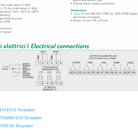
 T154 ED16 Tecsystem
ộ NT538WS EVO Tecsystem
 NT935 AD Tecsystem