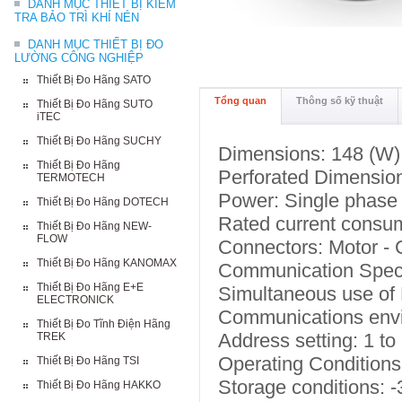
DANH MỤC THIẾT BỊ KIỂM
TRA BẢO TRÌ KHÍ NÉN
DANH MỤC THIẾT BỊ ĐO
LƯỜNG CÔNG NGHIỆP
Thiết Bị Đo Hãng SATO
Tổng quan
Thông số kỹ thuật
Thiết Bị Đo Hãng SUTO
iTEC
Thiết Bị Đo Hãng SUCHY
Dimensions: 148 (W) 
Thiết Bị Đo Hãng
Perforated Dimensi
TERMOTECH
Power: Single phas
Thiết Bị Đo Hãng DOTECH
Rated current consu
Thiết Bị Đo Hãng NEW-
FLOW
Connectors: Motor 
Thiết Bị Đo Hãng KANOMAX
Communication Speci
Thiết Bị Đo Hãng E+E
Simultaneous use o
ELECTRONICK
Communications envir
Thiết Bị Đo Tĩnh Điện Hãng
Address setting: 1 t
TREK
Operating Conditions
Thiết Bị Đo Hãng TSI
Storage conditions: -
Thiết Bị Đo Hãng HAKKO