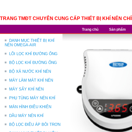
TRANG TMĐT CHUYÊN CUNG CẤP THIẾT BỊ KHÍ NÉN CH
Trang chủ
Sản phẩm
DANH MỤC THIẾT BỊ KHÍ
NÉN OMEGA-AIR
LÕI LỌC KHÍ ĐƯỜNG ỐNG
BỘ LỌC KHÍ ĐƯỜNG ỐNG
BỘ XẢ NƯỚC KHÍ NÉN
MÁY LÀM MÁT KHÍ NÉN
MÁY SẤY KHÍ NÉN
PHỤ TÙNG MÁY NÉN KHÍ
MÀN HÌNH ĐIỀU KHIỂN
DẦU MÁY NÉN KHÍ
BỘ LỌC ĐIỀU ÁP BÔI TRƠN