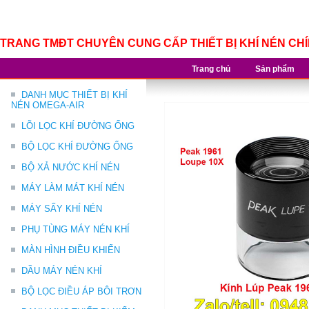
TRANG TMĐT CHUYÊN CUNG CẤP THIẾT BỊ KHÍ NÉN CH
Trang chủ
Sản phẩm
DANH MỤC THIẾT BỊ KHÍ
NÉN OMEGA-AIR
LÕI LỌC KHÍ ĐƯỜNG ỐNG
BỘ LỌC KHÍ ĐƯỜNG ỐNG
BỘ XẢ NƯỚC KHÍ NÉN
MÁY LÀM MÁT KHÍ NÉN
MÁY SẤY KHÍ NÉN
PHỤ TÙNG MÁY NÉN KHÍ
MÀN HÌNH ĐIỀU KHIỂN
DẦU MÁY NÉN KHÍ
BỘ LỌC ĐIỀU ÁP BÔI TRƠN