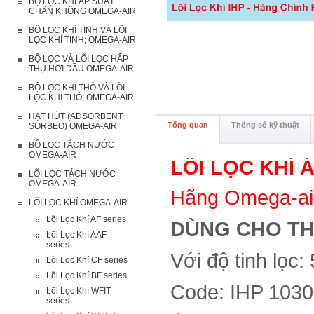
BỘ LỌC KHÍ ÁP SUẤT
CHÂN KHÔNG OMEGA-AIR
BỘ LỌC KHÍ TINH VÀ LÕI
LỌC KHÍ TINH; OMEGA-AIR
BỘ LỌC VÀ LÕI LỌC HẤP
THỤ HƠI DẦU OMEGA-AIR
BỘ LỌC KHÍ THÔ VÀ LÕI
LỌC KHÍ THÔ; OMEGA-AIR
HẠT HÚT (ADSORBENT
Tổng quan
Thông số kỹ thuật
SORBEO) OMEGA-AIR
BỘ LỌC TÁCH NƯỚC
OMEGA-AIR
LÕI LỌC KHÍ 
LÕI LỌC TÁCH NƯỚC
OMEGA-AIR
Hãng Omega-air
LÕI LỌC KHÍ OMEGA-AIR
Lõi Lọc Khí AF series
DÙNG CHO THÂN
Lõi Lọc Khí AAF
series
Với độ tinh lọc
Lõi Lọc Khí CF series
Lõi Lọc Khí BF series
Code: IHP 1030
Lõi Lọc Khí WFIT
series