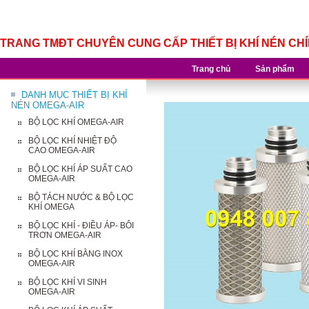
TRANG TMĐT CHUYÊN CUNG CẤP THIẾT BỊ KHÍ NÉN CH
Trang chủ
Sản phẩm
DANH MỤC THIẾT BỊ KHÍ
NÉN OMEGA-AIR
BỘ LỌC KHÍ OMEGA-AIR
BỘ LỌC KHÍ NHIỆT ĐỘ
CAO OMEGA-AIR
BỘ LỌC KHÍ ÁP SUẤT CAO
OMEGA-AIR
BỘ TÁCH NƯỚC & BỘ LỌC
KHÍ OMEGA
BỘ LỌC KHÍ - ĐIỀU ÁP- BÔI
TRƠN OMEGA-AIR
BỘ LỌC KHÍ BẰNG INOX
OMEGA-AIR
BỘ LỌC KHÍ VI SINH
OMEGA-AIR