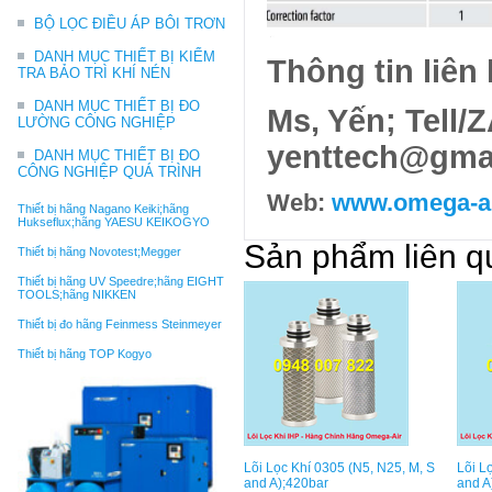
BỘ LỌC ĐIỀU ÁP BÔI TRƠN
DANH MỤC THIẾT BỊ KIỂM
Thông tin liên 
TRA BẢO TRÌ KHÍ NÉN
DANH MỤC THIẾT BỊ ĐO
Ms, Yến; Tell/
LƯỜNG CÔNG NGHIỆP
yenttech@gma
DANH MỤC THIẾT BỊ ĐO
CÔNG NGHIỆP QUÁ TRÌNH
Web:
www.omega-ai
Thiết bị hãng Nagano Keiki;hãng
Hukseflux;hãng YAESU KEIKOGYO
Sản phẩm liên q
Thiết bị hãng Novotest;Megger
Thiết bị hãng UV Speedre;hãng EIGHT
TOOLS;hãng NIKKEN
Thiết bị đo hãng Feinmess Steinmeyer
Thiết bị hãng TOP Kogyo
Lõi Lọc Khí 0305 (N5, N25, M, S
Lõi L
and A);420bar
and A