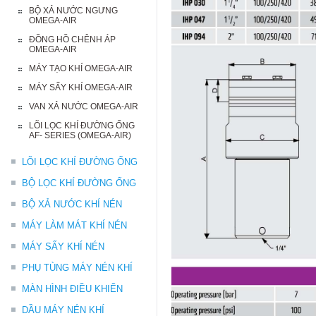
BỘ XẢ NƯỚC NGƯNG
OMEGA-AIR
ĐỒNG HỒ CHÊNH ÁP
OMEGA-AIR
MÁY TẠO KHÍ OMEGA-AIR
MÁY SẤY KHÍ OMEGA-AIR
VAN XẢ NƯỚC OMEGA-AIR
LÕI LỌC KHÍ ĐƯỜNG ỐNG
AF- SERIES (OMEGA-AIR)
LÕI LỌC KHÍ ĐƯỜNG ỐNG
BỘ LỌC KHÍ ĐƯỜNG ỐNG
BỘ XẢ NƯỚC KHÍ NÉN
MÁY LÀM MÁT KHÍ NÉN
MÁY SẤY KHÍ NÉN
PHỤ TÙNG MÁY NÉN KHÍ
MÀN HÌNH ĐIỀU KHIỂN
DẦU MÁY NÉN KHÍ