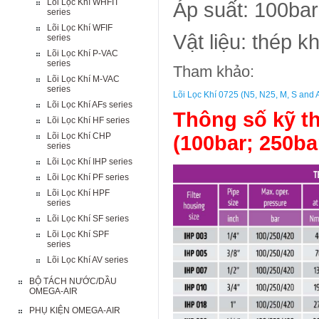
Lõi Lọc Khí WHFIT
Áp suất: 100bar
series
Lõi Lọc Khí WFIF
Vật liệu: thép k
series
Lõi Lọc Khí P-VAC
series
Tham khảo:
Lõi Lọc Khí M-VAC
series
Lõi Lọc Khí 0725 (N5, N25, M, S and 
Lõi Lọc Khí AFs series
Thông số kỹ th
Lõi Lọc Khí HF series
Lõi Lọc Khí CHP
(100bar; 250ba
series
Lõi Lọc Khí IHP series
Lõi Lọc Khí PF series
Lõi Lọc Khí HPF
series
Lõi Lọc Khí SF series
Lõi Lọc Khí SPF
series
Lõi Lọc Khí AV series
BỘ TÁCH NƯỚC/DẦU
OMEGA-AIR
PHỤ KIỆN OMEGA-AIR