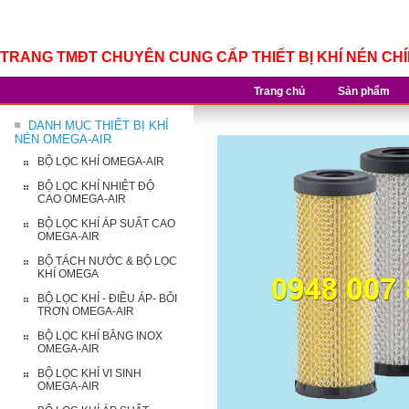
TRANG TMĐT CHUYÊN CUNG CẤP THIẾT BỊ KHÍ NÉN CH
Trang chủ
Sản phẩm
DANH MỤC THIẾT BỊ KHÍ
NÉN OMEGA-AIR
BỘ LỌC KHÍ OMEGA-AIR
BỘ LỌC KHÍ NHIỆT ĐỘ
CAO OMEGA-AIR
BỘ LỌC KHÍ ÁP SUẤT CAO
OMEGA-AIR
BỘ TÁCH NƯỚC & BỘ LỌC
KHÍ OMEGA
BỘ LỌC KHÍ - ĐIỀU ÁP- BÔI
TRƠN OMEGA-AIR
BỘ LỌC KHÍ BẰNG INOX
OMEGA-AIR
BỘ LỌC KHÍ VI SINH
OMEGA-AIR