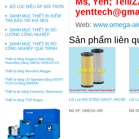
Ms, Yến; Tell/
BỘ LỌC ĐIỀU ÁP BÔI TRƠN
yenttech@gma
DANH MỤC THIẾT BỊ KIỂM
TRA BẢO TRÌ KHÍ NÉN
Web:
www.omega-air
DANH MỤC THIẾT BỊ ĐO
LƯỜNG CÔNG NGHIỆP
Sản phẩm liên q
DANH MỤC THIẾT BỊ ĐO
CÔNG NGHIỆP QUÁ TRÌNH
Thiết bị hãng Nagano Keiki;hãng
Hukseflux;hãng YAESU KEIKOGYO
Thiết bị hãng Novotest;Megger
Thiết bị hãng UV Speedre;hãng EIGHT
TOOLS;hãng NIKKEN
Thiết bị đo hãng Feinmess Steinmeyer
Lõi Lọc Khí 07050 (VACP; VACM)
Lõi L
Thiết bị hãng TOP Kogyo
Mã SP: OMEGA-AIR
Mã S