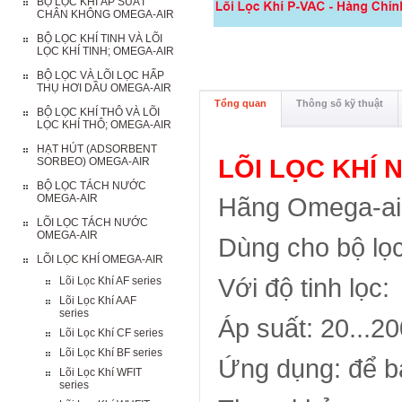
BỘ LỌC KHÍ ÁP SUẤT
CHÂN KHÔNG OMEGA-AIR
BỘ LỌC KHÍ TINH VÀ LÕI
LỌC KHÍ TINH; OMEGA-AIR
BỘ LỌC VÀ LÕI LỌC HẤP
THỤ HƠI DẦU OMEGA-AIR
Tổng quan
Thông số kỹ thuật
BỘ LỌC KHÍ THÔ VÀ LÕI
LỌC KHÍ THÔ; OMEGA-AIR
HẠT HÚT (ADSORBENT
LÕI LỌC KHÍ 
SORBEO) OMEGA-AIR
BỘ LỌC TÁCH NƯỚC
OMEGA-AIR
Hãng Omega-air
LÕI LỌC TÁCH NƯỚC
OMEGA-AIR
Dùng cho bộ lọ
LÕI LỌC KHÍ OMEGA-AIR
Với độ tinh lọc:
Lõi Lọc Khí AF series
Lõi Lọc Khí AAF
series
Áp suất: 20...2
Lõi Lọc Khí CF series
Lõi Lọc Khí BF series
Ứng dụng:
để b
Lõi Lọc Khí WFIT
series