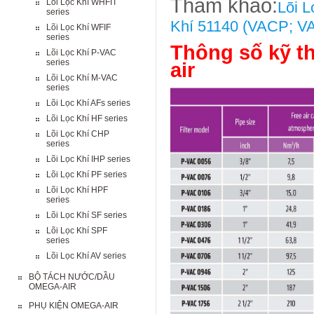
Tham khảo:
Lõi Lọc Khí WHFIT
Lõi 
series
Khí 51140 (VACP; V
Lõi Lọc Khí WFIF
series
Thông số kỹ t
Lõi Lọc Khí P-VAC
series
air
Lõi Lọc Khí M-VAC
series
Lõi Lọc Khí AFs series
Lõi Lọc Khí HF series
Lõi Lọc Khí CHP
series
Lõi Lọc Khí IHP series
Lõi Lọc Khí PF series
Lõi Lọc Khí HPF
series
Lõi Lọc Khí SF series
Lõi Lọc Khí SPF
series
Lõi Lọc Khí AV series
BỘ TÁCH NƯỚC/DẦU
OMEGA-AIR
PHỤ KIỆN OMEGA-AIR