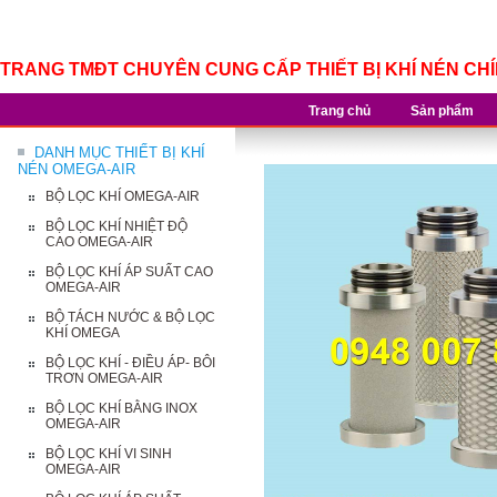
TRANG TMĐT CHUYÊN CUNG CẤP THIẾT BỊ KHÍ NÉN CH
Trang chủ
Sản phẩm
DANH MỤC THIẾT BỊ KHÍ
NÉN OMEGA-AIR
BỘ LỌC KHÍ OMEGA-AIR
BỘ LỌC KHÍ NHIỆT ĐỘ
CAO OMEGA-AIR
BỘ LỌC KHÍ ÁP SUẤT CAO
OMEGA-AIR
BỘ TÁCH NƯỚC & BỘ LỌC
KHÍ OMEGA
BỘ LỌC KHÍ - ĐIỀU ÁP- BÔI
TRƠN OMEGA-AIR
BỘ LỌC KHÍ BẰNG INOX
OMEGA-AIR
BỘ LỌC KHÍ VI SINH
OMEGA-AIR