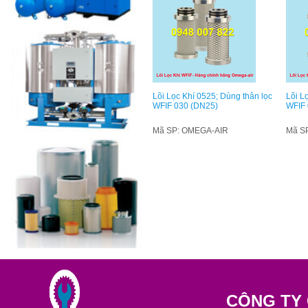
Lõi Lọc Khí 0525; Dùng thân lọc
Lõi L
WFIF 030 (DN25)
WFIF 
Mã SP: OMEGA-AIR
Mã S
CÔNG TY 