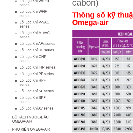
cabon)
Lõi Lọc Khí WHFIT
series
Lõi Lọc Khí WFIF
Thông số kỹ thuậ
series
Omega-air
Lõi Lọc Khí P-VAC
series
Lõi Lọc Khí M-VAC
series
Lõi Lọc Khí AFs series
Lõi Lọc Khí HF series
Lõi Lọc Khí CHP
series
Lõi Lọc Khí IHP series
Lõi Lọc Khí PF series
Lõi Lọc Khí HPF
series
Lõi Lọc Khí SF series
Lõi Lọc Khí SPF
series
Lõi Lọc Khí AV series
BỘ TÁCH NƯỚC/DẦU
OMEGA-AIR
PHỤ KIỆN OMEGA-AIR