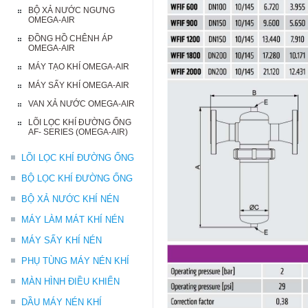
BỘ XẢ NƯỚC NGƯNG
OMEGA-AIR
ĐỒNG HỒ CHÊNH ÁP
OMEGA-AIR
MÁY TẠO KHÍ OMEGA-AIR
MÁY SẤY KHÍ OMEGA-AIR
VAN XẢ NƯỚC OMEGA-AIR
LÕI LỌC KHÍ ĐƯỜNG ỐNG
AF- SERIES (OMEGA-AIR)
LÕI LỌC KHÍ ĐƯỜNG ỐNG
BỘ LỌC KHÍ ĐƯỜNG ỐNG
BỘ XẢ NƯỚC KHÍ NÉN
MÁY LÀM MÁT KHÍ NÉN
MÁY SẤY KHÍ NÉN
PHỤ TÙNG MÁY NÉN KHÍ
MÀN HÌNH ĐIỀU KHIỂN
DẦU MÁY NÉN KHÍ