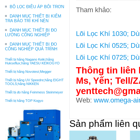
BỘ LỌC ĐIỀU ÁP BÔI TRƠN
Tham khảo:
DANH MỤC THIẾT BỊ KIỂM
TRA BẢO TRÌ KHÍ NÉN
DANH MỤC THIẾT BỊ ĐO
Lõi Lọc Khí 1030; D
LƯỜNG CÔNG NGHIỆP
Lõi Lọc Khí 0525; D
DANH MỤC THIẾT BỊ ĐO
CÔNG NGHIỆP QUÁ TRÌNH
Lõi Lọc Khí 0725; D
Thiết bị hãng Nagano Keiki;hãng
Hukseflux;hãng YAESU KEIKOGYO
Thông tin liên 
Thiết bị hãng Novotest;Megger
Ms, Yến; Tell/
Thiết bị hãng UV Speedre;hãng EIGHT
TOOLS;hãng NIKKEN
yenttech@gma
Thiết bị đo hãng Feinmess Steinmeyer
Web:
www.omega-air
Thiết bị hãng TOP Kogyo
Sản phẩm liên q