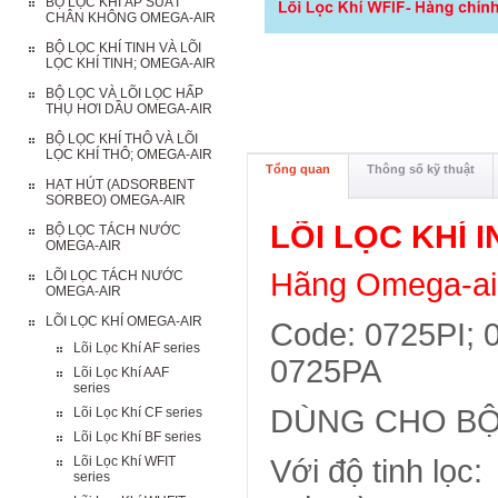
BỘ LỌC KHÍ ÁP SUẤT
CHÂN KHÔNG OMEGA-AIR
BỘ LỌC KHÍ TINH VÀ LÕI
LỌC KHÍ TINH; OMEGA-AIR
BỘ LỌC VÀ LÕI LỌC HẤP
THỤ HƠI DẦU OMEGA-AIR
BỘ LỌC KHÍ THÔ VÀ LÕI
LỌC KHÍ THÔ; OMEGA-AIR
Tổng quan
Thông số kỹ thuật
HẠT HÚT (ADSORBENT
SORBEO) OMEGA-AIR
LÕI LỌC KHÍ I
BỘ LỌC TÁCH NƯỚC
OMEGA-AIR
Hãng Omega-air
LÕI LỌC TÁCH NƯỚC
OMEGA-AIR
LÕI LỌC KHÍ OMEGA-AIR
Code: 0725PI;
Lõi Lọc Khí AF series
0725PA
Lõi Lọc Khí AAF
series
DÙNG CHO BỘ 
Lõi Lọc Khí CF series
Lõi Lọc Khí BF series
Lõi Lọc Khí WFIT
Với độ tinh lọc
series